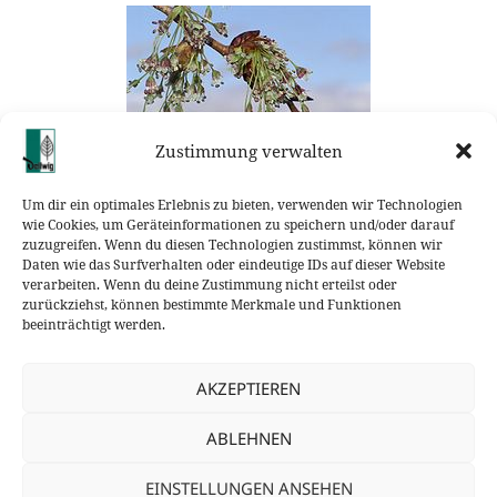
Zustimmung verwalten
Um dir ein optimales Erlebnis zu bieten, verwenden wir Technologien
wie Cookies, um Geräteinformationen zu speichern und/oder darauf
zuzugreifen. Wenn du diesen Technologien zustimmst, können wir
Daten wie das Surfverhalten oder eindeutige IDs auf dieser Website
Veröffentlicht
Autor
Kategorien
2. Januar 2019
Anne Häusler
Uncategorized
verarbeiten. Wenn du deine Zustimmung nicht erteilst oder
am
zurückziehst, können bestimmte Merkmale und Funktionen
Beitragsnavigation
beeinträchtigt werden.
VORHERIGER
Vorheriger Beitrag
Vorheriger
AKZEPTIEREN
Beitrag:
NÄCHSTER
ABLEHNEN
Gartenbau Dellwig im Mercedes-Benz
Nächster
Magazin
Beitrag:
EINSTELLUNGEN ANSEHEN