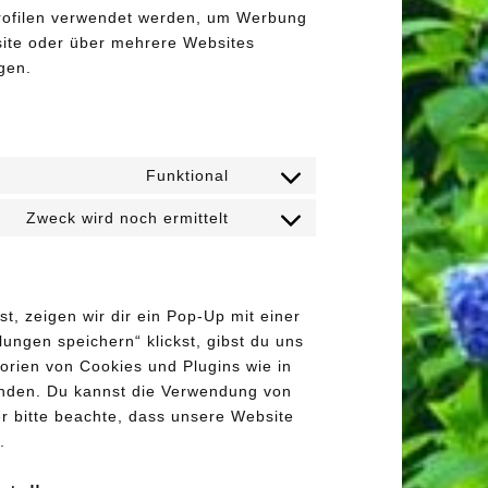
profilen verwendet werden, um Werbung
site oder über mehrere Websites
gen.
Funktional
Consent
to
Zweck wird noch ermittelt
Consent
service
to
wordpress
service
sonstiges
, zeigen wir dir ein Pop-Up mit einer
lungen speichern“ klickst, gibst du uns
gorien von Cookies und Plugins wie in
enden. Du kannst die Verwendung von
r bitte beachte, dass unsere Website
.